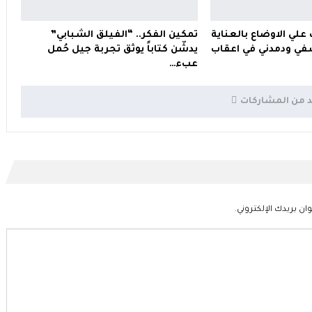
 علي الاوضاع بالعناية
تمكين الفكر.. “الفيلق الشبابي”
ي ودمدني في اعقاب
يدشّن كتاباً يوثق تجربة جيل حُمل
عبء…
د من المشاركات
ان بريدك الإلكتروني.