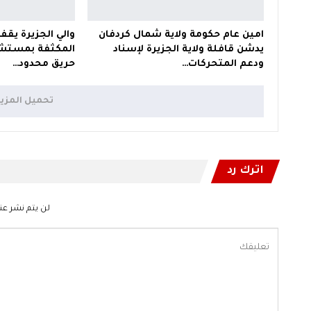
امين عام حكومة ولاية شمال كردفان
والي الجزيرة يقف
يدشن قافلة ولاية الجزيرة لإسناد
المكثفة بمستشف
ودعم المتحركات…
حريق محدود…
تحميل المزي
اترك رد
لن يتم نشر عنو