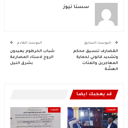
سسنا نيوز
البوست السابق
البوست القادم
القضارف تنسيق محكم
شباب الخرطوم يعيدون
وتشديد قانوني لحماية
الروح لاستاد المصارعة
المهاجرين والفئات
بشرق النيل
الهشّة
قد يعجبك ايضا
اقتصاد
اقتصاد