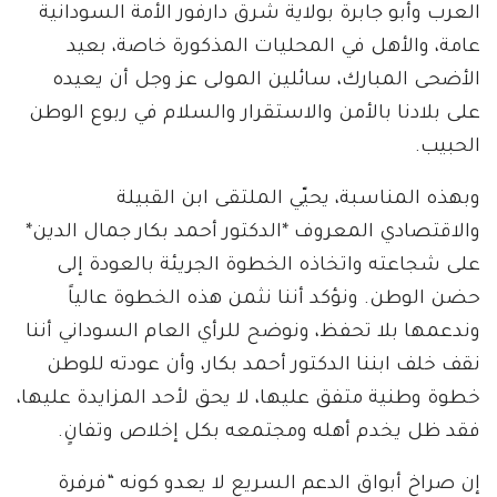
العرب وأبو جابرة بولاية شرق دارفور الأمة السودانية
عامة، والأهل في المحليات المذكورة خاصة، بعيد
الأضحى المبارك، سائلين المولى عز وجل أن يعيده
على بلادنا بالأمن والاستقرار والسلام في ربوع الوطن
الحبيب.
وبهذه المناسبة، يحيّي الملتقى ابن القبيلة
والاقتصادي المعروف *الدكتور أحمد بكار جمال الدين*
على شجاعته واتخاذه الخطوة الجريئة بالعودة إلى
حضن الوطن. ونؤكد أننا نثمن هذه الخطوة عالياً
وندعمها بلا تحفظ، ونوضح للرأي العام السوداني أننا
نقف خلف ابننا الدكتور أحمد بكار، وأن عودته للوطن
خطوة وطنية متفق عليها، لا يحق لأحد المزايدة عليها،
فقد ظل يخدم أهله ومجتمعه بكل إخلاص وتفانٍ.
إن صراخ أبواق الدعم السريع لا يعدو كونه “فرفرة