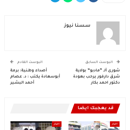
سسنا نيوز
البوست السابق
البوست القادم
شورى آلـ “مادبو” بولاية
أصداء وطنية: برمة
شرق دارفور يرحب بعودة
أبوسعادة يكتب : د. عصام
دكتور احمد بكار
أحمد البشير
قد يعجبك ايضا
اخبار
اخبار