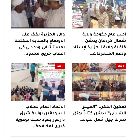
امين عام حكومة ولاية
والي الجزيرة يقف علي
شمال كردفان يدشن
الاوضاع بالعناية المكثفة
قافلة ولاية الجزيرة لإسناد
بمستشفي ودمدني في
ودعم المتحركات…
اعقاب حريق محدود…
اخبار
اخبار
تمكين الفكر.. “الفيلق
الاتحاد العام لطلاب
الشبابي” يدشّن كتاباً يوثق
السودانين بولاية شرق
تجربة جيل حُمل عبء…
دارفور يقود حملة توعوية
كبرى لمكافحة…