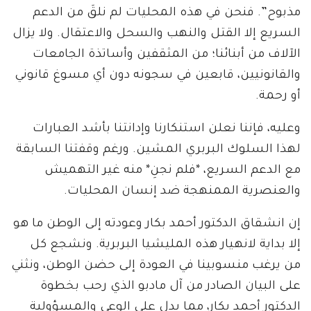
مذبوح”. فنحن في هذه المحليات لم نلقَ من الدعم
السريع إلا القتل والنهب والسحل والاعتقال. ولا يزال
الآلاف من أبنائنا؛ من المثقفين وأساتذة الجامعات
والقانونيين، قابعين في سجونه دون أي مسوغ قانوني
أو رحمة.
وعليه، فإننا نعلن استنكارنا وإدانتنا بأشد العبارات
لهذا السلوك البربري المشين. ورغم وقفتنا السابقة
مع الدعم السريع، *فلم نجنِ* منه غير التهميش
والعنصرية الممنهجة ضد إنسان المحليات.
إن انشقاق الدكتور أحمد بكار وعودته إلى الوطن ما هو
إلا بداية لانهيار هذه المليشيا البربرية. ونشجع كل
من يرغب منسوبينا في العودة إلى حضن الوطن، ونثني
على البيان الصادر من آل مادبو الذي رحب بخطوة
الدكتور أحمد بكار، مما يدل على الوعي والمسؤولية