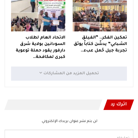
تمكين الفكر.. “الفيلق
الاتحاد العام لطلاب
الشبابي” يدشّن كتاباً يوثق
السودانين بولاية شرق
تجربة جيل حُمل عبء…
دارفور يقود حملة توعوية
كبرى لمكافحة…
تحميل المزيد من المشاركات
اترك رد
لن يتم نشر عنوان بريدك الإلكتروني.