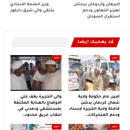
البرهان وأردوغان يبحثان
وزير الصحة الاتحادي
تعزيز التعاون ودعم
يلتقي والي شرق دارفور
استقرار السودان
قد يعجبك ايضا
اخبار
اخبار
امين عام حكومة ولاية
والي الجزيرة يقف علي
شمال كردفان يدشن
الاوضاع بالعناية المكثفة
قافلة ولاية الجزيرة لإسناد
بمستشفي ودمدني في
ودعم المتحركات…
اعقاب حريق محدود…
اخبار
اخبار