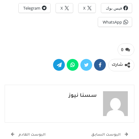
فيس بوك
X
X
Telegram
WhatsApp
0
شارك
سسنا نيوز
البوست السابق
البوست القادم