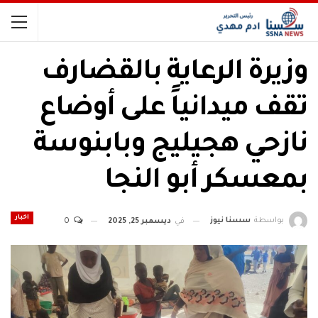
وزيرة الرعاية بالقضارف
تقف ميدانياً على أوضاع
نازحي هجيليج وبابنوسة
بمعسكر أبو النجا
اخبار
بواسطة
سسنا نيوز
في
ديسمبر 25, 2025
0