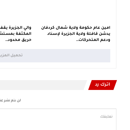
امين عام حكومة ولاية شمال كردفان
والي الجزيرة يقف
يدشن قافلة ولاية الجزيرة لإسناد
المكثفة بمستشف
ودعم المتحركات…
حريق محدود…
تحميل المزي
اترك رد
لن يتم نشر عنو