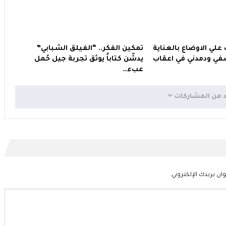
 علي الاوضاع بالعناية
تمكين الفكر.. “الفيلق الشبابي”
ي ودمدني في اعقاب
يدشّن كتاباً يوثق تجربة جيل حُمل
عبء…
د من المشاركات
ان بريدك الإلكتروني.