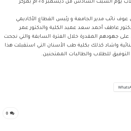
أساتذة الكلية.. وستتواصل امتحانات (العملي) للطلاب يوم السبت السادس من ديسمبر ٢٠٢٥م بمركز
ف نائب مدير الجامعة و رئيس القطاع الأكاديمي
دكتور عاطف أحمد سعد عميد الكلية والدكتور عمر
 على جهودهم المقدرة خلال الفترة السابقة والتي نجحت
نائية واشاد كذلك بكلية طب الأسنان التي استقبلت هذا
ً التوفيق للطلاب والطالبات الممتحنين.
Whats
0