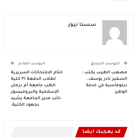
سسنا نيوز
البوست السابق
البوست القادم
مصعب الطيب يكتب :
ختام الامتحانات السريرية
السفير نادر يوسف..
لطلاب الدفعة ٣١ كلية
دبلوماسية في خدمة
الطب جامعة أم درمان
الوطن
الإسلامية والبروفيسور
نائب مدير الجامعة يشيد
بجهود الكلية.
قد يعجبك ايضا