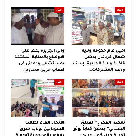
اخبار
اخبار
امين عام حكومة ولاية
والي الجزيرة يقف علي
شمال كردفان يدشن
الاوضاع بالعناية المكثفة
قافلة ولاية الجزيرة لإسناد
بمستشفي ودمدني في
ودعم المتحركات…
اعقاب حريق محدود…
اخبار
اخبار
تمكين الفكر.. “الفيلق
الاتحاد العام لطلاب
الشبابي” يدشّن كتاباً يوثق
السودانين بولاية شرق
تجربة جيل حُمل عبء…
دارفور يقود حملة توعوية