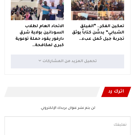
تمكين الفكر.. “الفيلق
الاتحاد العام لطلاب
الشبابي” يدشّن كتاباً يوثق
السودانين بولاية شرق
تجربة جيل حُمل عبء…
دارفور يقود حملة توعوية
كبرى لمكافحة…
تحميل المزيد من المشاركات
اترك رد
لن يتم نشر عنوان بريدك الإلكتروني.