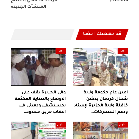
الشهداء
مرحلة التعافي بافتتاح
المنشآت الجديدة
قد يعجبك ايضا
اخبار
اخبار
امين عام حكومة ولاية
والي الجزيرة يقف علي
شمال كردفان يدشن
الاوضاع بالعناية المكثفة
قافلة ولاية الجزيرة لإسناد
بمستشفي ودمدني في
ودعم المتحركات…
اعقاب حريق محدود…
اخبار
اخبار