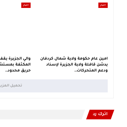
اخبار
اخبار
امين عام حكومة ولاية شمال كردفان
والي الجزيرة يقف
يدشن قافلة ولاية الجزيرة لإسناد
المكثفة بمستشف
ودعم المتحركات…
حريق محدود…
تحميل المزي
اترك رد