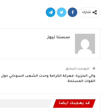
شارك
سسنا نيوز
البوست السابق
والي الجزيرة: معركة الكرامة وحدت الشعب السوداني حول
القوات المسلحة
قد يعجبك ايضا