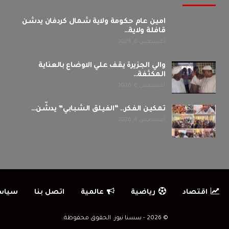
امين عام حكومة ولاية شمال كردفان يدشن
قافلة ولاية…
أغسطس 6, 2026
والي الجزيرة يقف علي الاوضاع بالعناية
المكثفة…
أغسطس 6, 2026
تمكين الفكر.. “الفيلق الشبابي” يدشّن…
أغسطس 4, 2026
اقتصاد
رياضية
عالمية
اتصل بنا
سياس
© 2026 - سسنا نيوز. الحقوق محفوظة.