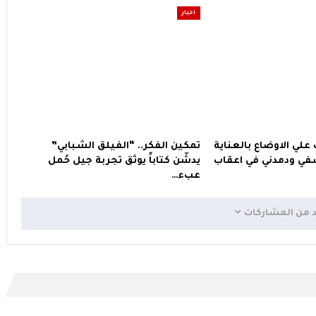
اخبار
 علي الاوضاع بالعناية
تمكين الفكر.. “الفيلق الشبابي”
ي ودمدني في اعقاب
يدشّن كتاباً يوثق تجربة جيل حُمل
عبء…
د من المشاركات