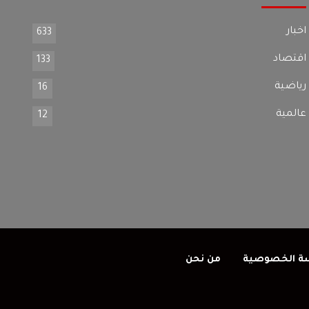
اخبار
633
اقتصاد
133
رياضية
16
عالمية
12
ة الخصوصية
من نحن