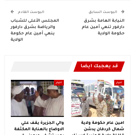
البوست السابق
البوست القادم
النيابة العامة بشرق
المجلس الأعلى للشباب
دارفور تنعي أمين عام
والرياضة بشرق دارفور
حكومة الولاية
ينعي أمين عام حكومة
الولاية
قد يعجبك ايضا
اخبار
اخبار
امين عام حكومة ولاية
والي الجزيرة يقف علي
شمال كردفان يدشن
الاوضاع بالعناية المكثفة