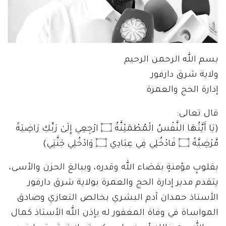
بسم الله الرحمن الرحيم
ولاية شرق دارفور
إدارة الحج والعمرة
قال تعالى:
(يَا أَيَّتُهَا النَّفْسُ الْمُطْمَئِنَّةُ ۝ ارْجِعِي إِلَىٰ رَبِّكِ رَاضِيَةً
مَّرْضِيَّةً ۝ فَادْخُلِي فِي عِبَادِي ۝ وَادْخُلِي جَنَّتِي)
بقلوبٍ مؤمنةٍ بقضاء الله وقدره، وببالغ الحزن والأسى،
يتقدم مدير إدارة الحج والعمرة بولاية شرق دارفور
الأستاذ حمدان آدم البشري بخالص التعازي وصادق
المواساة في وفاة المغفور له بإذن الله الأستاذ كمال