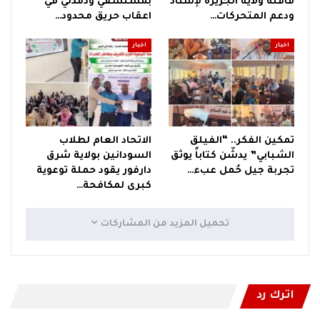
قافلة ولاية الجزيرة لإسناد
بمستشفي ودمدني في
ودعم المتحركات…
اعقاب حريق محدود…
اخبار
اخبار
تمكين الفكر.. “الفيلق
الاتحاد العام لطلاب
الشبابي” يدشّن كتاباً يوثق
السودانين بولاية شرق
تجربة جيل حُمل عبء…
دارفور يقود حملة توعوية
كبرى لمكافحة…
تحميل المزيد من المشاركات
اترك رد