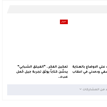
اخبار
 علي الاوضاع بالعناية
تمكين الفكر.. “الفيلق الشبابي”
ي ودمدني في اعقاب
يدشّن كتاباً يوثق تجربة جيل حُمل
عبء…
د من المشاركات