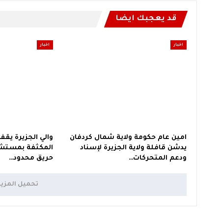
قد يعجبك ايضا
اخبار
اخبار
امين عام حكومة ولاية شمال كردفان
والي الجزيرة يقف
يدشن قافلة ولاية الجزيرة لإسناد
المكثفة بمستشف
ودعم المتحركات…
حريق محدود…
تحميل المزي