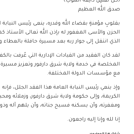
﴿كُلُّ نَفْسٍ ذَائِقَةُ الْمَوْتِ﴾
صدق الله العظيم
بقلوبٍ مؤمنةٍ بقضاء الله وقدره، ينعى رئيس النيابة ا
الحزن والأسى المغفور له بإذن الله تعالى الأستاذ ك
الذي انتقل إلى جوار ربه بعد مسيرة حافلة بالعطاء 
لقد كان الفقيد من القيادات الإدارية التي عُرفت بال
المخلصة في خدمة ولاية شرق دارفور وتعزيز مسيرة ال
مع مؤسسات الدولة المختلفة.
وإذ ينعي رئيس النيابة العامة هذا الفقد الجلل، فإنه
الكريمة، وإلى حكومة ولاية شرق دارفور، وزملائه ومحبي
ومغفرته، وأن يسكنه فسيح جناته، وأن يلهم آله وذوي
إنا لله وإنا إليه راجعون.
شارك هذا الموضوع: