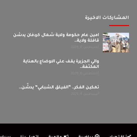
المشاركات الاخيرة
امين عام حكومة ولاية شمال كردفان يدشن
قافلة ولاية…
أغسطس 6, 2026
والي الجزيرة يقف علي الاوضاع بالعناية
المكثفة…
أغسطس 6, 2026
تمكين الفكر.. “الفيلق الشبابي” يدشّن…
أغسطس 4, 2026