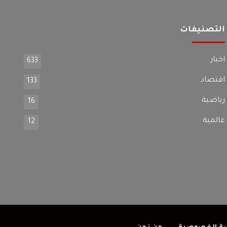
التصنيفات
اخبار
633
اقتصاد
133
رياضية
16
عالمية
12