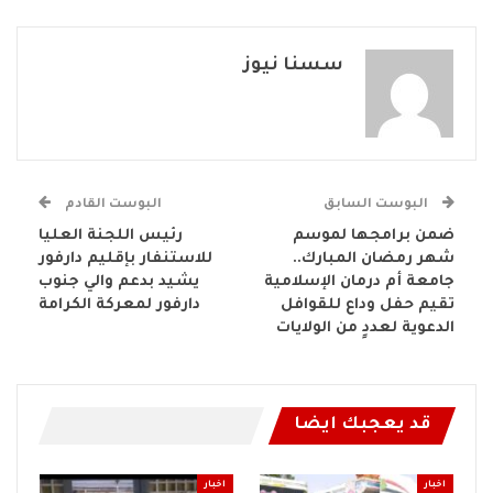
سسنا نيوز
البوست السابق
البوست القادم
ضمن برامجها لموسم
رئيس اللجنة العليا
شهر رمضان المبارك..
للاستنفار بإقليم دارفور
جامعة أم درمان الإسلامية
يشيد بدعم والي جنوب
تقيم حفل وداع للقوافل
دارفور لمعركة الكرامة
الدعوية لعددٍ من الولايات
قد يعجبك ايضا
اخبار
اخبار