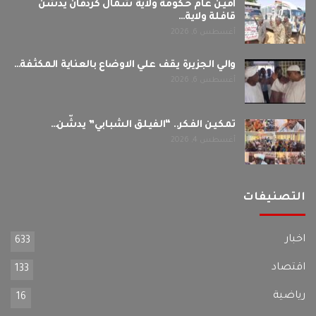
امين عام حكومة ولاية شمال كردفان يدشن
قافلة ولاية…
أغسطس 6, 2026
والي الجزيرة يقف علي الاوضاع بالعناية المكثفة…
أغسطس 6, 2026
تمكين الفكر.. “الفيلق الشبابي” يدشّن…
أغسطس 4, 2026
التصنيفات
اخبار
633
اقتصاد
133
رياضية
16