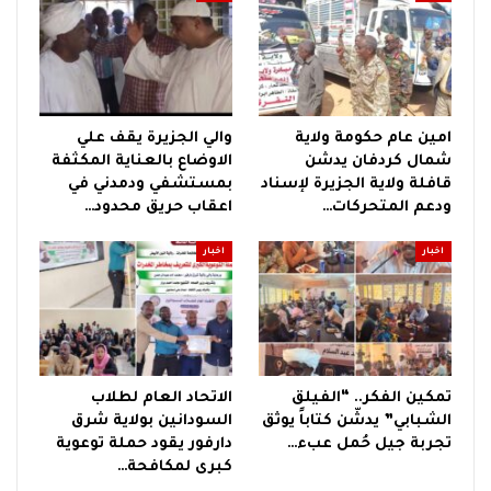
امين عام حكومة ولاية
والي الجزيرة يقف علي
شمال كردفان يدشن
الاوضاع بالعناية المكثفة
قافلة ولاية الجزيرة لإسناد
بمستشفي ودمدني في
ودعم المتحركات…
اعقاب حريق محدود…
اخبار
اخبار
تمكين الفكر.. “الفيلق
الاتحاد العام لطلاب
الشبابي” يدشّن كتاباً يوثق
السودانين بولاية شرق
تجربة جيل حُمل عبء…
دارفور يقود حملة توعوية
كبرى لمكافحة…