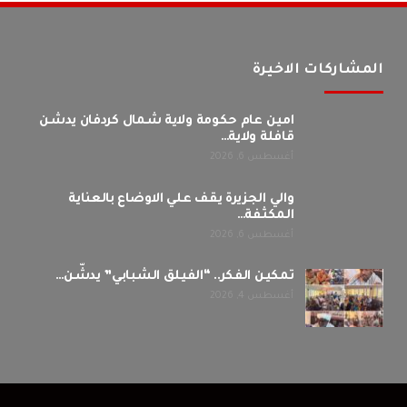
المشاركات الاخيرة
امين عام حكومة ولاية شمال كردفان يدشن
قافلة ولاية…
أغسطس 6, 2026
والي الجزيرة يقف علي الاوضاع بالعناية
المكثفة…
أغسطس 6, 2026
تمكين الفكر.. “الفيلق الشبابي” يدشّن…
أغسطس 4, 2026