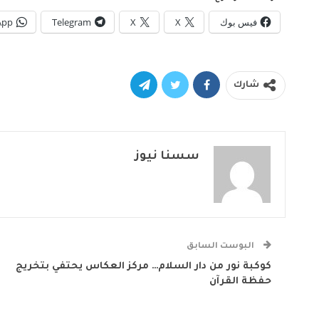
فيس بوك
X
X
Telegram
App
شارك
سسنا نيوز
البوست السابق
كوكبة نور من دار السلام… مركز العكاس يحتفي بتخريج
حفظة القرآن