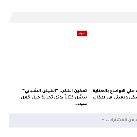
اخبار
 علي الاوضاع بالعناية
تمكين الفكر.. “الفيلق الشبابي”
ي ودمدني في اعقاب
يدشّن كتاباً يوثق تجربة جيل حُمل
عبء…
د من المشاركات