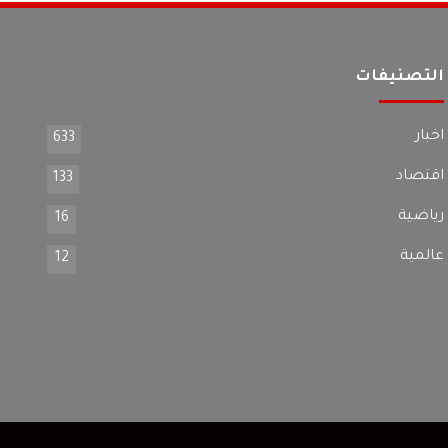
التصنيفات
اخبار
633
اقتصاد
133
رياضية
16
عالمية
12