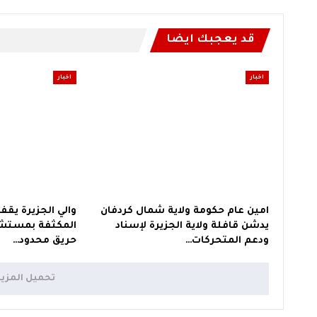
قد يعجبك ايضا
اخبار
اخبار
امين عام حكومة ولاية شمال كردفان
والي الجزيرة يقف
يدشن قافلة ولاية الجزيرة لإسناد
المكثفة بمستشف
ودعم المتحركات…
حريق محدود…
تحميل المزي