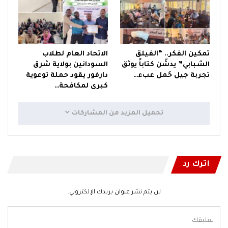
تمكين الفكر.. “الفيلق
الاتحاد العام لطلاب
الشبابي” يدشّن كتاباً يوثق
السودانين بولاية شرق
تجربة جيل حُمل عبء…
دارفور يقود حملة توعوية
كبرى لمكافحة…
تحميل المزيد من المشاركات
اترك رد
لن يتم نشر عنوان بريدك الإلكتروني.