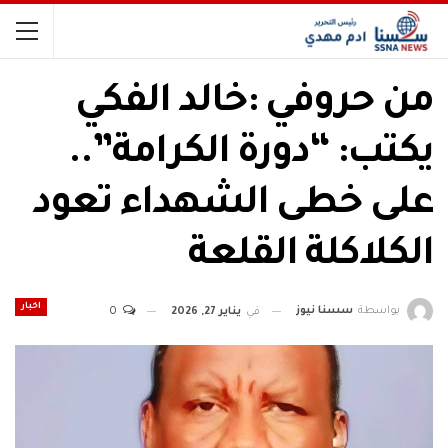
من حروفي :خالد الفكي
يكتب: “دورة الكرامة”..
على خطى الشهداء تعود
الكلاكلة القلعة
اخبار
بواسطة
سسنا نيوز
في
يناير 27, 2026
0