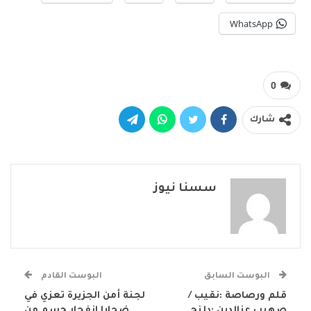
WhatsApp
0
شارك
سسنا نيوز
البوست السابق
البوست القادم
قلم ورصاصة :نقيب /
لجنة أمن الجزيرة تعزي في
صهيب عزالدين :دلنج
ضحايا إنفجار جسم من