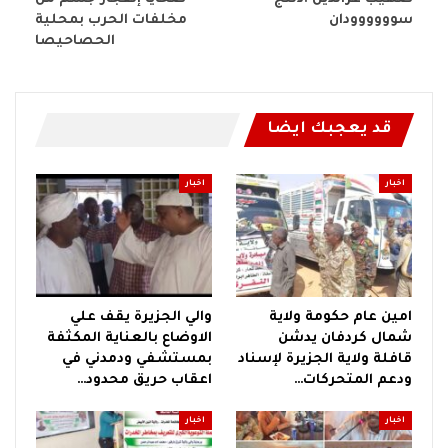
سوووووودان
مخلفات الحرب بمحلية
الحصاحيصا
قد يعجبك ايضا
اخبار
اخبار
امين عام حكومة ولاية
والي الجزيرة يقف علي
شمال كردفان يدشن
الاوضاع بالعناية المكثفة
قافلة ولاية الجزيرة لإسناد
بمستشفي ودمدني في
ودعم المتحركات…
اعقاب حريق محدود…
اخبار
اخبار