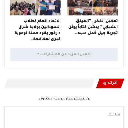
تمكين الفكر.. “الفيلق
الاتحاد العام لطلاب
الشبابي” يدشّن كتاباً يوثق
السودانين بولاية شرق
تجربة جيل حُمل عبء…
دارفور يقود حملة توعوية
كبرى لمكافحة…
تحميل المزيد من المشاركات
اترك رد
لن يتم نشر عنوان بريدك الإلكتروني.