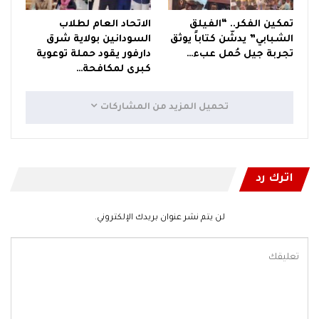
تمكين الفكر.. “الفيلق
الاتحاد العام لطلاب
الشبابي” يدشّن كتاباً يوثق
السودانين بولاية شرق
تجربة جيل حُمل عبء…
دارفور يقود حملة توعوية
كبرى لمكافحة…
تحميل المزيد من المشاركات
اترك رد
لن يتم نشر عنوان بريدك الإلكتروني.