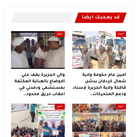
قد يعجبك ايضا
اخبار
اخبار
امين عام حكومة ولاية
والي الجزيرة يقف علي
شمال كردفان يدشن
الاوضاع بالعناية المكثفة
قافلة ولاية الجزيرة لإسناد
بمستشفي ودمدني في
ودعم المتحركات…
اعقاب حريق محدود…
اخبار
اخبار