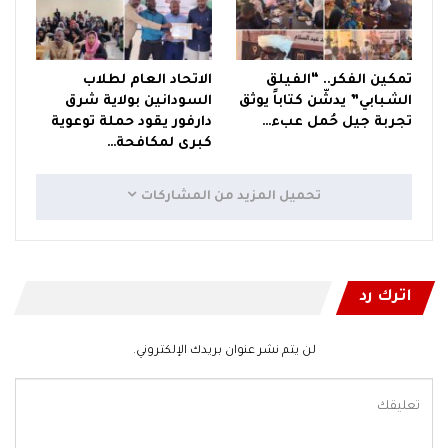
تمكين الفكر.. “الفيلق
الاتحاد العام لطلاب
الشبابي” يدشّن كتاباً يوثق
السودانين بولاية شرق
تجربة جيل حُمل عبء…
دارفور يقود حملة توعوية
كبرى لمكافحة…
تحميل المزيد من المشاركات
اترك رد
لن يتم نشر عنوان بريدك الإلكتروني.