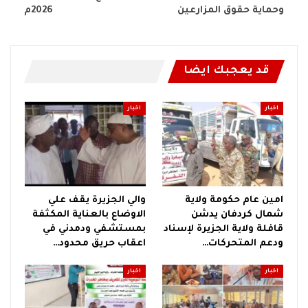
وحماية حقوق المزارعين
2026م
قد يعجبك ايضا
اخبار
اخبار
امين عام حكومة ولاية
والي الجزيرة يقف علي
شمال كردفان يدشن
الاوضاع بالعناية المكثفة
قافلة ولاية الجزيرة لإسناد
بمستشفي ودمدني في
ودعم المتحركات…
اعقاب حريق محدود…
اخبار
اخبار