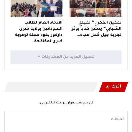
تمكين الفكر.. “الفيلق
الاتحاد العام لطلاب
الشبابي” يدشّن كتاباً يوثق
السودانين بولاية شرق
تجربة جيل حُمل عبء…
دارفور يقود حملة توعوية
كبرى لمكافحة…
تحميل المزيد من المشاركات
اترك رد
لن يتم نشر عنوان بريدك الإلكتروني.