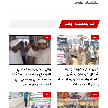
الاقتصاد القومي
قد يعجبك ايضا
اخبار
اخبار
امين عام حكومة ولاية
والي الجزيرة يقف علي
شمال كردفان يدشن
الاوضاع بالعناية المكثفة
قافلة ولاية الجزيرة لإسناد
بمستشفي ودمدني في
ودعم المتحركات…
اعقاب حريق محدود…
اخبار
اخبار