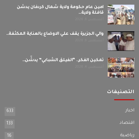
امين عام حكومة ولاية شمال كردفان يدشن
قافلة ولاية…
أغسطس 6, 2026
والي الجزيرة يقف علي الاوضاع بالعناية المكثفة…
أغسطس 6, 2026
تمكين الفكر.. “الفيلق الشبابي” يدشّن…
أغسطس 4, 2026
التصنيفات
اخبار
633
اقتصاد
133
رياضية
16