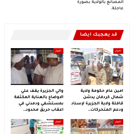
المصانع بالولاية بصورة
عاجلة.
قد يعجبك ايضا
اخبار
اخبار
امين عام حكومة ولاية
والي الجزيرة يقف علي
شمال كردفان يدشن
الاوضاع بالعناية المكثفة
قافلة ولاية الجزيرة لإسناد
بمستشفي ودمدني في
ودعم المتحركات…
اعقاب حريق محدود…
اخبار
اخبار