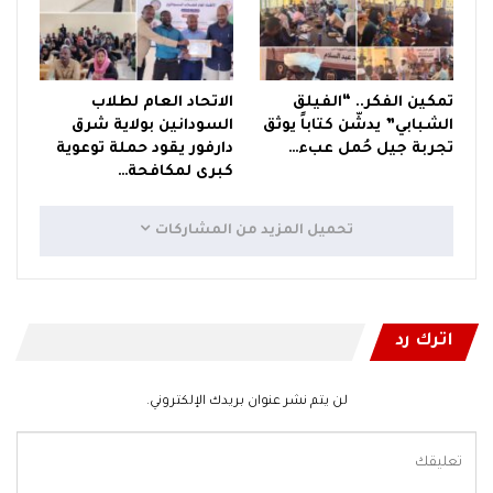
تمكين الفكر.. “الفيلق
الاتحاد العام لطلاب
الشبابي” يدشّن كتاباً يوثق
السودانين بولاية شرق
تجربة جيل حُمل عبء…
دارفور يقود حملة توعوية
كبرى لمكافحة…
تحميل المزيد من المشاركات
اترك رد
لن يتم نشر عنوان بريدك الإلكتروني.