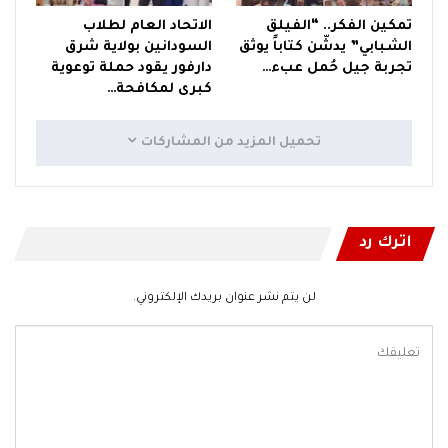
تمكين الفكر.. “الفيلق
الاتحاد العام لطلاب
الشبابي” يدشّن كتاباً يوثق
السودانين بولاية شرق
تجربة جيل حُمل عبء…
دارفور يقود حملة توعوية
كبرى لمكافحة…
تحميل المزيد من المشاركات
اترك رد
لن يتم نشر عنوان بريدك الإلكتروني.