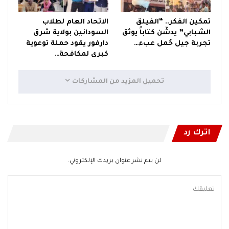
تمكين الفكر.. “الفيلق
الاتحاد العام لطلاب
الشبابي” يدشّن كتاباً يوثق
السودانين بولاية شرق
تجربة جيل حُمل عبء…
دارفور يقود حملة توعوية
كبرى لمكافحة…
تحميل المزيد من المشاركات
اترك رد
لن يتم نشر عنوان بريدك الإلكتروني.