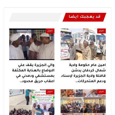
قد يعجبك ايضا
اخبار
اخبار
امين عام حكومة ولاية
والي الجزيرة يقف علي
شمال كردفان يدشن
الاوضاع بالعناية المكثفة
قافلة ولاية الجزيرة لإسناد
بمستشفي ودمدني في
ودعم المتحركات…
اعقاب حريق محدود…
اخبار
اخبار