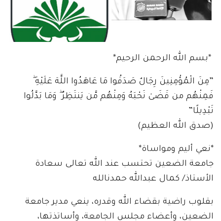
​ *بسم الله الرحمن الرحيم*
​”مِنَ الْمُؤْمِنِينَ رِجَالٌ صَدَقُوا مَا عَاهَدُوا اللَّهَ عَلَيْهِ ۖ
فَمِنْهُم من قَضَىٰ نَحْبَهُ وَمِنْهُم مَّن يَنتَظِرُ ۖ وَمَا بَدَّلُوا
تَبْدِيلًا”
(صدق الله العظيم)
*​نعي أليم ومواساة*
​جامعة الضعين تحتسب عند الله تعالى سعادة
الأستاذ/ كمال عبدالله حمدنالله
​بقلوب راضية بقضاء الله وقدره، ينعي مدير جامعة
الضعين، وأعضاء مجلس الجامعة، وأساتذتها،