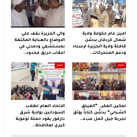
امين عام حكومة ولاية
والي الجزيرة يقف علي
شمال كردفان يدشن
الاوضاع بالعناية المكثفة
قافلة ولاية الجزيرة لإسناد
بمستشفي ودمدني في
ودعم المتحركات…
اعقاب حريق محدود…
اخبار
اخبار
تمكين الفكر.. “الفيلق
الاتحاد العام لطلاب
الشبابي” يدشّن كتاباً يوثق
السودانين بولاية شرق
تجربة جيل حُمل عبء…
دارفور يقود حملة توعوية
كبرى لمكافحة…