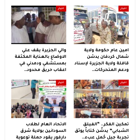
اخبار
اخبار
امين عام حكومة ولاية
والي الجزيرة يقف علي
شمال كردفان يدشن
الاوضاع بالعناية المكثفة
قافلة ولاية الجزيرة لإسناد
بمستشفي ودمدني في
ودعم المتحركات…
اعقاب حريق محدود…
اخبار
اخبار
تمكين الفكر.. “الفيلق
الاتحاد العام لطلاب
الشبابي” يدشّن كتاباً يوثق
السودانين بولاية شرق
تجربة جيل حُمل عبء…
دارفور يقود حملة توعوية