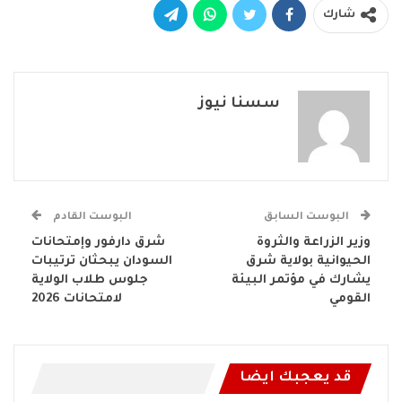
شارك
سسنا نيوز
البوست السابق
البوست القادم
وزير الزراعة والثروة
شرق دارفور وإمتحانات
الحيوانية بولاية شرق
السودان يبحثان ترتيبات
يشارك في مؤتمر البيئة
جلوس طلاب الولاية
القومي
لامتحانات 2026
قد يعجبك ايضا