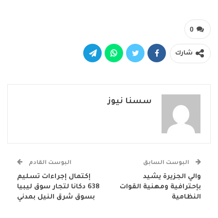
0
شارك
سسنا نيوز
البوست السابق
البوست القادم
والي الجزيرة يشيد
إكتمال إجراءات تسليم
بإحترافية ومهنية القوات
638 دكانا لتجار سوق ليبيا
النظامية
بسوق شرق النيل بمدني