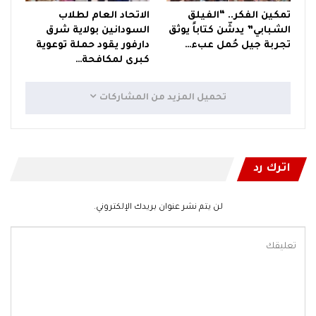
تمكين الفكر.. “الفيلق
الاتحاد العام لطلاب
الشبابي” يدشّن كتاباً يوثق
السودانين بولاية شرق
تجربة جيل حُمل عبء…
دارفور يقود حملة توعوية
كبرى لمكافحة…
تحميل المزيد من المشاركات
اترك رد
لن يتم نشر عنوان بريدك الإلكتروني.