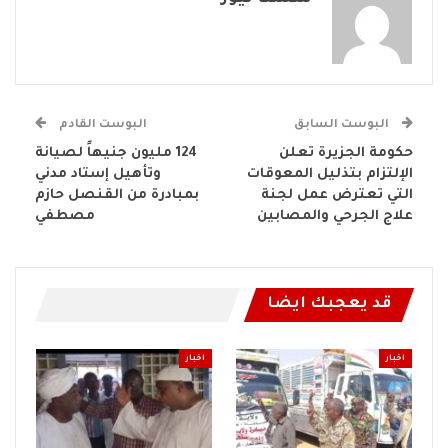
البوست السابق
البوست القادم
حكومة الجزيرة تعلن
124 مليون جنيهاً لصيانة
الإلتزام بتذليل المعوقات
وتأهيل إستاد مدني
التي تعترض عمل لجنة
بمبادرة من القنصل حازم
علاج الجرحي والمصابين
مصطفي
قد يعجبك ايضا
اخبار
اخبار