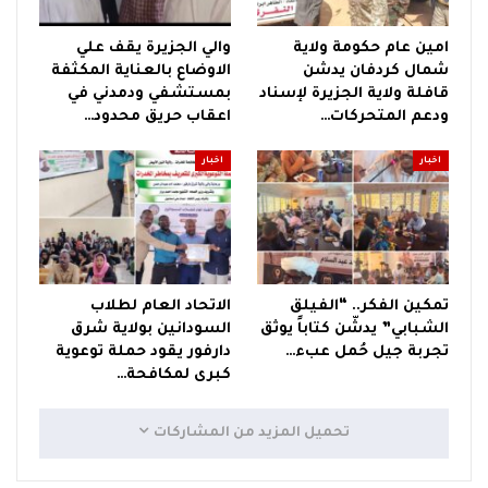
امين عام حكومة ولاية
والي الجزيرة يقف علي
شمال كردفان يدشن
الاوضاع بالعناية المكثفة
قافلة ولاية الجزيرة لإسناد
بمستشفي ودمدني في
ودعم المتحركات…
اعقاب حريق محدود…
اخبار
اخبار
تمكين الفكر.. “الفيلق
الاتحاد العام لطلاب
الشبابي” يدشّن كتاباً يوثق
السودانين بولاية شرق
تجربة جيل حُمل عبء…
دارفور يقود حملة توعوية
كبرى لمكافحة…
تحميل المزيد من المشاركات