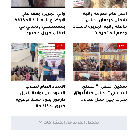
امين عام حكومة ولاية
والي الجزيرة يقف علي
شمال كردفان يدشن
الاوضاع بالعناية المكثفة
قافلة ولاية الجزيرة لإسناد
بمستشفي ودمدني في
ودعم المتحركات…
اعقاب حريق محدود…
اخبار
اخبار
تمكين الفكر.. “الفيلق
الاتحاد العام لطلاب
الشبابي” يدشّن كتاباً يوثق
السودانين بولاية شرق
تجربة جيل حُمل عبء…
دارفور يقود حملة توعوية
كبرى لمكافحة…
تحميل المزيد من المشاركات